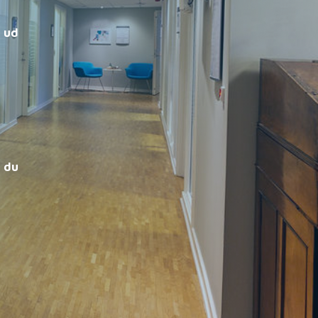
 ud
å du