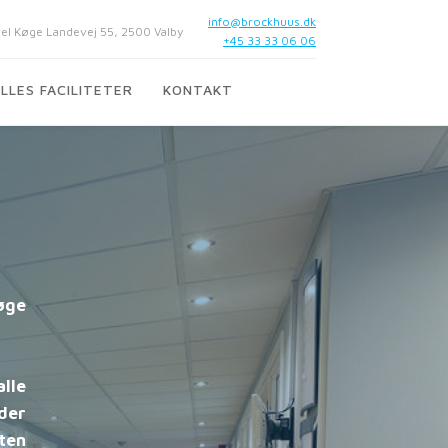
info@brockhuus.dk
 Køge Landevej 55, 2500 Valby
+45 33 33 06 06
LLES FACILITETER
KONTAKT
øge
lle
lder
ten