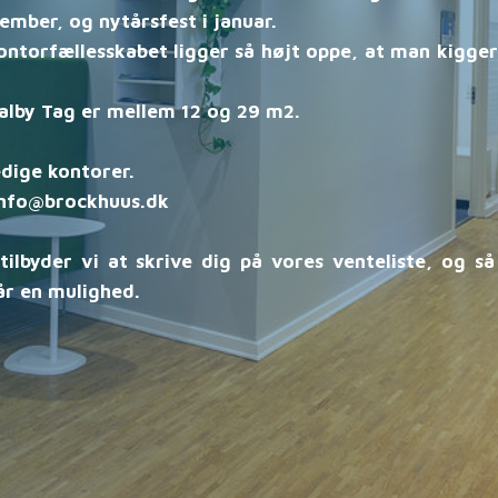
ember, og nytårsfest i januar.
ntorfællesskabet ligger så højt oppe, at man kigger
alby Tag er mellem 12 og 29 m2.
dige kontorer.
 info@brockhuus.dk
tilbyder vi at skrive dig på vores venteliste, og s
år en mulighed.