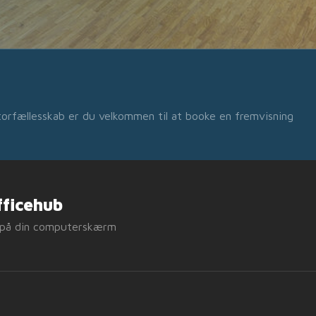
ntorfællesskab er du velkommen til at booke en fremvisning
fficehub
e på din computerskærm