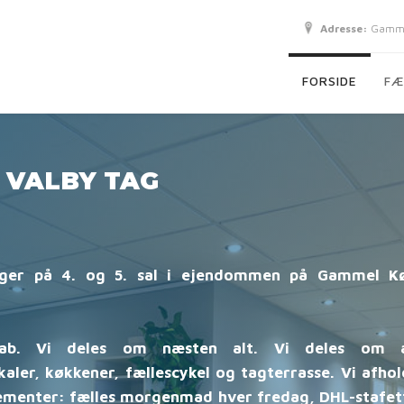
Adresse:
Gammel
FORSIDE
FÆ
t VALBY TAG
igger på 4. og 5. sal i ejendommen på Gammel K
kab. Vi deles om næsten alt. Vi deles om a
aler, køkkener, fællescykel og tagterrasse. Vi afho
ngementer: fælles morgenmad hver fredag, DHL-stafet