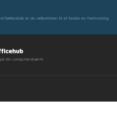
ntorfællesskab er du velkommen til at booke en fremvisning
fficehub
e på din computerskærm