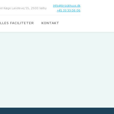
info@brockhuus.dk
 Køge Landevej 55, 2500 Valby
+45 33 33 06 06
LLES FACILITETER
KONTAKT