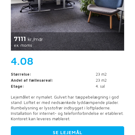
7111
kr./mdr
ex. moms
4.08
Størrelse:
23 m2
Andel af fællesareal:
23 m2
Etage:
4. sal
Lejemålet er nymalet. Gulvet har tæppebelægning i god
stand. Loftet er med nedsænkede lyddæmpende plader.
Rumbelysning er lysstofrør indbygget i loftpladerne.
Installation for internet- og telefonforbindelse er etableret.
Kontoret kan leveres møbleret.
SE LEJEMÅL