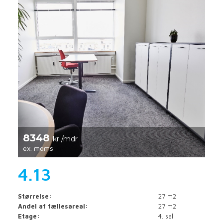
8348
kr./mdr
ex. moms
4.13
Størrelse:
27 m2
Andel af fællesareal:
27 m2
Etage:
4. sal