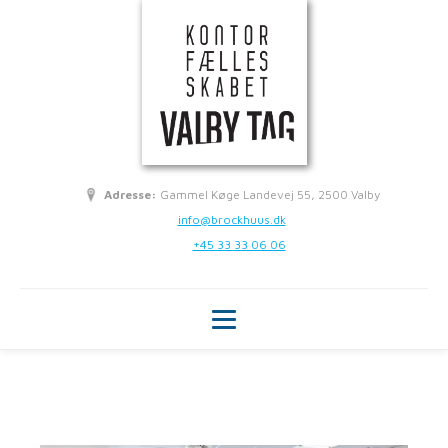
Adresse:
Gammel Køge Landevej 55, 2500 Valby
info@brockhuus.dk
+45 33 33 06 06