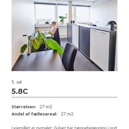
5. sal
5.8C
Størrelsen:
27
m2
Andel af fællesareal:
27
m2
Lejemålet er nymalet. Gulvet har tæppebelægning i god