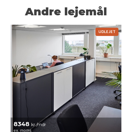
Andre lejemål
UDLEJET
8348
kr./mdr
ex. moms