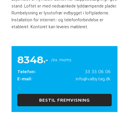
stand. Loftet er med nedsænkede lyddæmpende plader.
Rumbelysning er lysstofrør indbygget i loftpladerne.
Installation for internet- og telefonforbindelse er
etableret. Kontoret kan leveres møbleret.
8348
,-
/ex. moms
Telefon:
33 33 06 06
E-mail:
info@valbytag.dk
BESTIL FREMVISNING