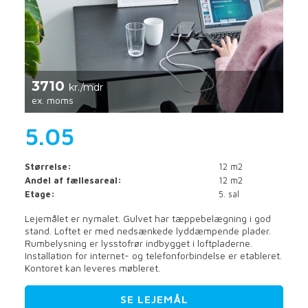
3710
kr./mdr
ex. moms
5.05
Størrelse:
12 m2
Andel af fællesareal:
12 m2
Etage:
5. sal
Lejemålet er nymalet. Gulvet har tæppebelægning i god
stand. Loftet er med nedsænkede lyddæmpende plader.
Rumbelysning er lysstofrør indbygget i loftpladerne.
Installation for internet- og telefonforbindelse er etableret.
Kontoret kan leveres møbleret.
SE LEJEMÅL