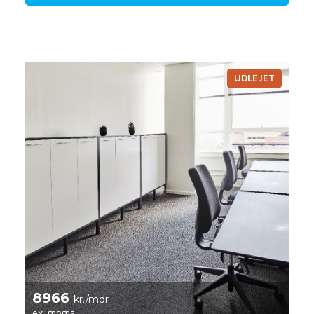
UDLEJET
8966
kr./mdr
ex. moms