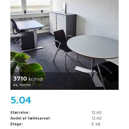
3710
kr./mdr
ex. moms
5.04
Størrelse:
12 m2
Andel af fællesareal:
12 m2
Etage:
5. sal