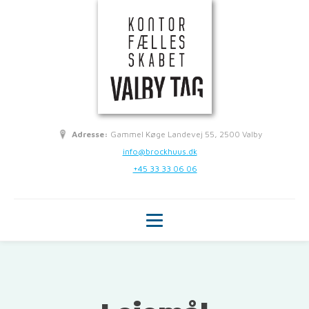
Adresse:
Gammel Køge Landevej 55, 2500 Valby
info@brockhuus.dk
+45 33 33 06 06