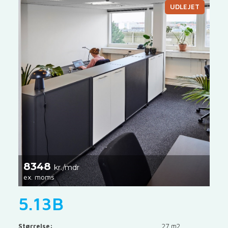
UDLEJET
8348
kr./mdr
ex. moms
5.13B
Størrelse:
27 m2