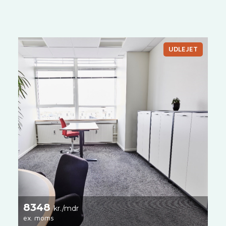
UDLEJET
8348
kr./mdr
ex. moms