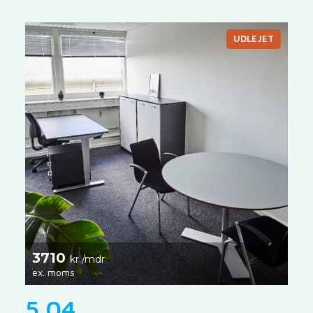
UDLEJET
3710
kr./mdr
ex. moms
5.04