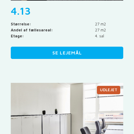
4.13
Størrelse:
27 m2
Andel af fællesareal:
27 m2
Etage:
4. sal
SE LEJEMÅL
UDLEJET