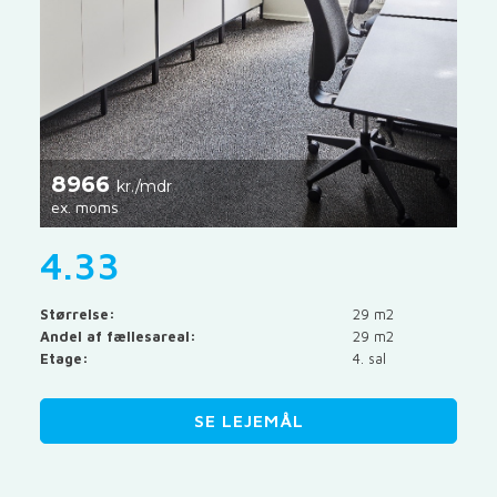
8966
kr./mdr
ex. moms
4.33
Størrelse:
29 m2
Andel af fællesareal:
29 m2
Etage:
4. sal
SE LEJEMÅL