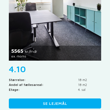
5565
kr./mdr
ex. moms
4.10
Størrelse:
18 m2
Andel af fællesareal:
18 m2
Etage:
4. sal
SE LEJEMÅL