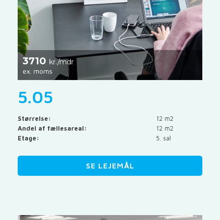
3710
kr./mdr
ex. moms
5.05
Størrelse:
12 m2
Andel af fællesareal:
12 m2
Etage:
5. sal
SE LEJEMÅL