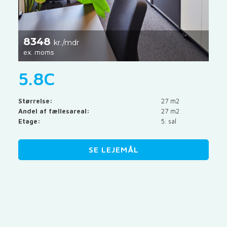
8348
kr./mdr
ex. moms
5.8C
Størrelse:
27 m2
Andel af fællesareal:
27 m2
Etage:
5. sal
SE LEJEMÅL